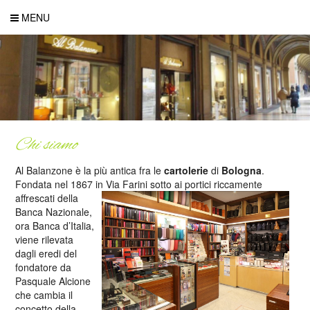
MENU
Chi siamo
Al Balanzone è la più antica fra le
cartolerie
di
Bologna
.
Fondata nel 1867 in Via Farini
sotto ai portici riccamente
affrescati della
Banca Nazionale,
ora Banca d’Italia,
viene rilevata
dagli eredi del
fondatore da
Pasquale Alcione
che cambia il
concetto della